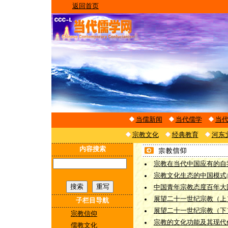
返回首页
当儒新闻
当代儒学
当
宗教文化
经典教育
河东
内容搜索
宗教在当代中国应有的自
宗教文化生态的中国模式
中国青年宗教态度百年大
展望二十一世纪宗教（上
子栏目导航
展望二十一世纪宗教（下
宗教信仰
宗教的文化功能及其现代
儒教文化