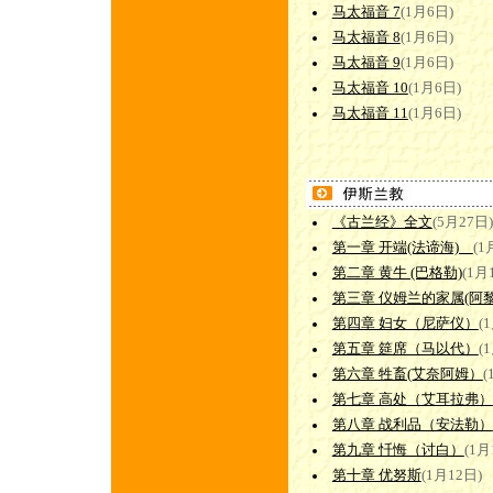
马太福音 7
(1月6日)
马太福音 8
(1月6日)
马太福音 9
(1月6日)
马太福音 10
(1月6日)
马太福音 11
(1月6日)
《古兰经》全文
(5月27日)
第一章 开端(法谛海)
(1
第二章 黄牛 (巴格勒)
(1月
第三章 仪姆兰的家属(阿
第四章 妇女（尼萨仪）
(
第五章 筵席（马以代）
(
第六章 牲畜(艾奈阿姆）
(
第七章 高处（艾耳拉弗）
第八章 战利品（安法勒）
第九章 忏悔（讨白）
(1月
第十章 优努斯
(1月12日)