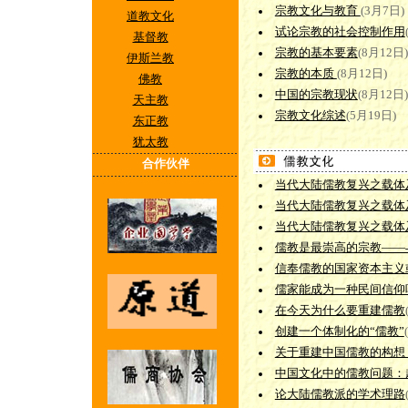
宗教文化与教育
(3月7日)
道教文化
试论宗教的社会控制作用
基督教
宗教的基本要素
(8月12日)
伊斯兰教
宗教的本质
(8月12日)
佛教
中国的宗教现状
(8月12日)
天主教
宗教文化综述
(5月19日)
东正教
犹太教
合作伙伴
当代大陆儒教复兴之载体
当代大陆儒教复兴之载体
当代大陆儒教复兴之载体
儒教是最崇高的宗教——
信奉儒教的国家资本主义
儒家能成为一种民间信仰
在今天为什么要重建儒教
创建一个体制化的“儒教”
关于重建中国儒教的构想
中国文化中的儒教问题：
论大陆儒教派的学术理路