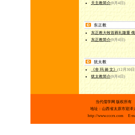
天主教简介
(9月4日)
东正教大牧首葬礼隆重 俄
东正教简介
(9月4日)
《舍 玛 祷 文》
(12月30日
犹太教简介
(9月4日)
当代儒学网 版权
地址：山西省太原市迎泽大街3
http://www.cccrx.com E-m