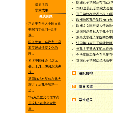
欧洲孔子学院公布“新汉
儒界名流
2011全英孔子学院大会
学术成果
孔子学院在欧洲生根 33
经典回顾
欧洲地区孔子学院2011
·
习近平在贵大中国文化
欧洲２２国驻华大使访鲁
书院与学生们一起听
法国阿尔多瓦大学孔子学
课...
罗马大学孔子学院举办中
·
国务院第一会议室：温
法国第14家孔子学院揭牌
家宝谈对儒家文化的
当孔夫子遭遇了汇丰银行
理...
全法汉语工作会在巴黎召
·
和谐中国峰会（厉无
英国孔子学院助当地高中
畏、于丹、柳河东演讲
视...
·
英国前相布莱尔在北大
演讲：从孔子智慧中
汲...
·
“马克思主义与儒学高
层论坛”在中央党校
举...