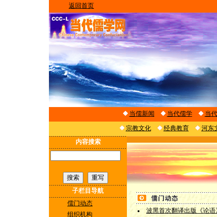
返回首页
当儒新闻
当代儒学
当
宗教文化
经典教育
河东
内容搜索
子栏目导航
儒门动态
波黑首次翻译出版《论语
组织机构